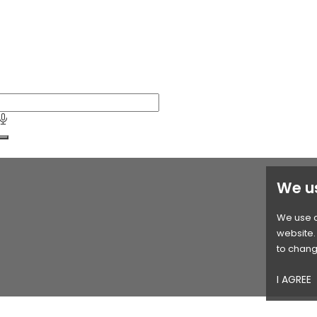
We u
We use c
website. 
to chang
I AGREE