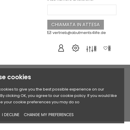
vertrieb@abutments4life.de
0
0
se cookies
ookies to give you the best possible experience on our
By clicking OK, you agree to our cookie policy. If you would like
e your cookie preferences you may do so
I DECLINE
CHANGE MY PREFERENCES