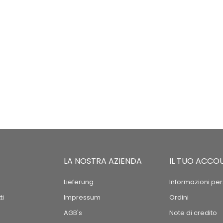
LA NOSTRA AZIENDA
IL TUO ACCO
Lieferung
Informazioni per
ti
Impressum
Ordini
AGB's
Note di credito