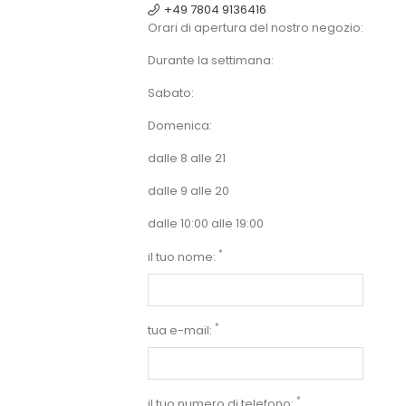
+49 7804 9136416
Orari di apertura del nostro negozio:
Durante la settimana:
Sabato:
Domenica:
dalle 8 alle 21
dalle 9 alle 20
dalle 10:00 alle 19:00
*
il tuo nome:
*
tua e-mail:
*
il tuo numero di telefono: