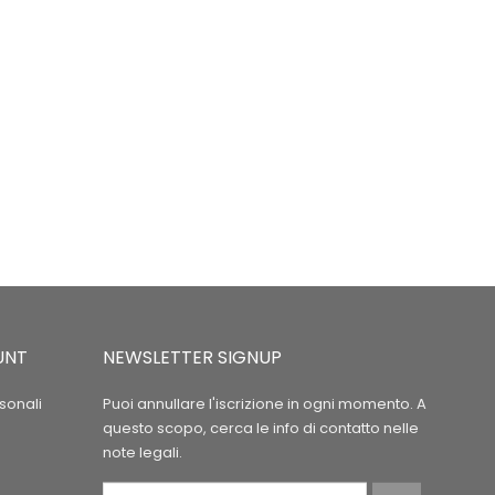
UNT
NEWSLETTER SIGNUP
sonali
Puoi annullare l'iscrizione in ogni momento. A
questo scopo, cerca le info di contatto nelle
note legali.