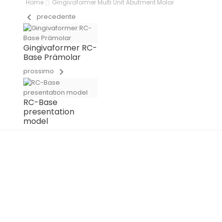
Home
Gingivaformer Multi Unit Abutment Molar
chevron_left
precedente
Gingivaformer RC-
Base Prämolar
chevron_right
prossimo
RC-Base
presentation
model
IN PRODUCTION