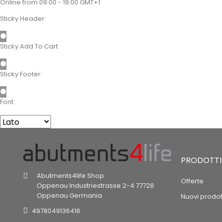
Online from 09:00 - 19:00 GMT+1
Sticky Header:
Sticky Add To Cart
Sticky Footer:
Font:
PRODOTTI
Abutments4life Shop
Offerte
Oppenau
Industriestrasse 2-4
77728
Oppenau
Germania
Nuovi prodot
4978049136416