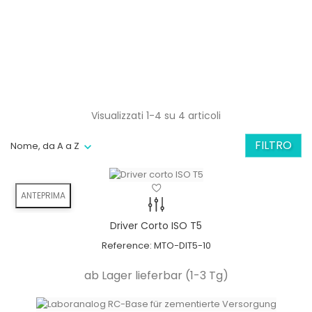
Visualizzati 1-4 su 4 articoli
FILTRO
Nome, da A a Z
ANTEPRIMA
Angulation
Driver Corto ISO T5
minimizes the risk
Reference:
MTO-DIT5-10
bone grafts can be avoided
ab Lager lieferbar (1-3 Tg)
available in 11° & 22°
angulation