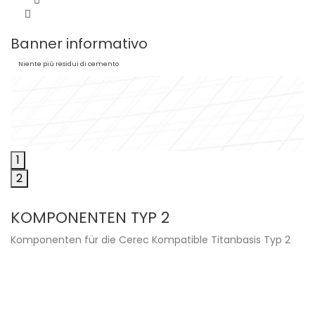
Nuova tendenza
Avvitato direttamente
Banner informativo
ceramica
Niente più residui di cemento
1
2
KOMPONENTEN TYP 2
Komponenten für die Cerec Kompatible Titanbasis Typ 2