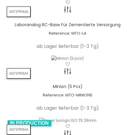
Nuova tendenza
ANTEPRIMA
Avvitato direttamente
Laboranalog RC-Base Für Zementierte Versorgung
ceramica
Reference:
MTO-LA
Niente più residui di cemento
ab Lager lieferbar (1-3 Tg)
Angulation
minimizes the risk
bone grafts can be avoided
available in 11° & 22°
ANTEPRIMA
angulation
Minion (5 Pcs)
Reference:
MTO-MINION5
ab Lager lieferbar (1-3 Tg)
IN PRODUCTION
ANTEPRIMA