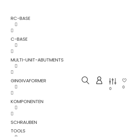
RC-BASE
C-BASE
MULTI-UNIT-ABUTMENTS
GINGIVAFORMER
0
0
Angulation
minimizes the risk
KOMPONENTEN
bone grafts can be avoided
available in 11° & 22°
SCHRAUBEN
angulation
TOOLS