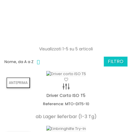
Angulation
minimizes the risk
bone grafts can be avoided
available in 11° & 22°
angulation
Visualizzati 1-5 su 5 articoli
Nuova tendenza
FILTRO
Nome, da A a Z
Avvitato direttamente
ceramica
Niente più residui di cemento
ANTEPRIMA
Angulation
Driver Corto ISO T5
minimizes the risk
Reference:
MTO-DIT5-10
bone grafts can be avoided
ab Lager lieferbar (1-3 Tg)
available in 11° & 22°
angulation