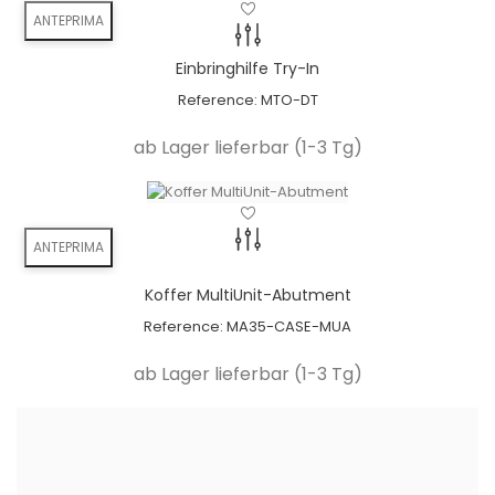
ANTEPRIMA
Nuova tendenza
Avvitato direttamente
Einbringhilfe Try-In
ceramica
Reference:
MTO-DT
Niente più residui di cemento
ab Lager lieferbar (1-3 Tg)
ANTEPRIMA
Koffer MultiUnit-Abutment
Reference:
MA35-CASE-MUA
ab Lager lieferbar (1-3 Tg)