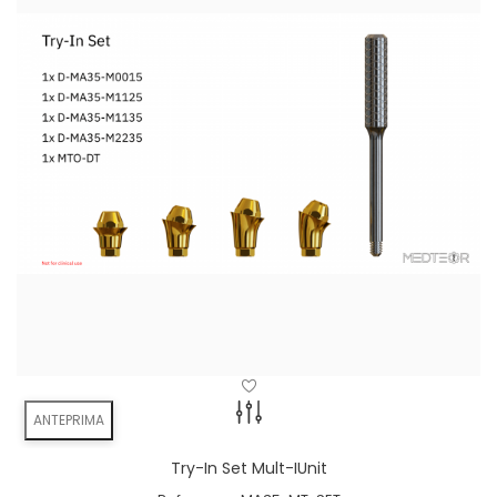
Angulation
minimizes the risk
ANTEPRIMA
bone grafts can be avoided
available in 11° & 22°
Try-In Set Mult-IUnit
angulation