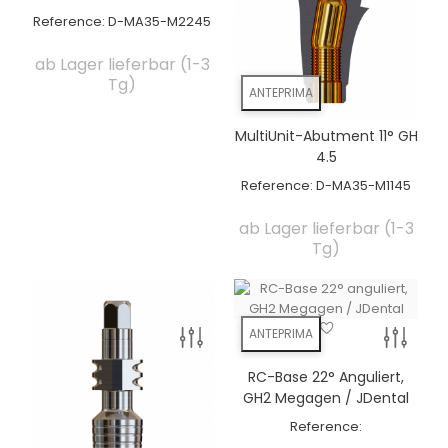
Reference:
D-MA35-M2245
ab Lager lieferbar (1-3
Tg)
ANTEPRIMA
MultiUnit-Abutment 11° GH
4.5
Reference:
D-MA35-M1145
ab Lager lieferbar (1-3
Tg)
ANTEPRIMA
RC-Base 22° Anguliert,
GH2 Megagen / JDental
Reference: