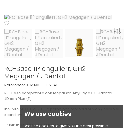
RC-Base 11° anguliert, GH2
Megagen / JDental
Reference:
D-MA35-C1G2-AS
RC-Base compatibile con MegaGen AnyRidge 3.5, Jdental
JDIcon Plus (T)
incl. vite MTO-D2T5-60 e perno per impronta MiNion / corpo di
We use cookies
scansione
-> Istruzioni per l'uso con video esplicativo
We use cookies to give you the best possible