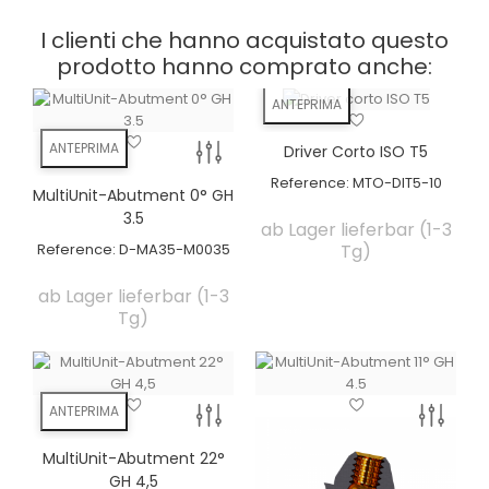
I clienti che hanno acquistato questo
prodotto hanno comprato anche:
ANTEPRIMA
ANTEPRIMA
Driver Corto ISO T5
Reference:
MTO-DIT5-10
MultiUnit-Abutment 0° GH
3.5
ab Lager lieferbar (1-3
Reference:
D-MA35-M0035
Tg)
ab Lager lieferbar (1-3
Tg)
ANTEPRIMA
MultiUnit-Abutment 22°
GH 4,5