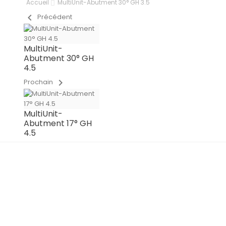
Accueil
MultiUnit-Abutment 30° GH 3.5
chevron_left
Précédent
MultiUnit-
Abutment 30° GH
4.5
chevron_right
Prochain
MultiUnit-
Abutment 17° GH
4.5
IN PRODUCTION