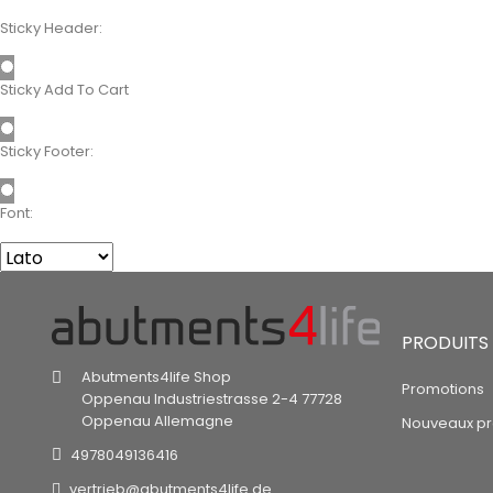
Sticky Header:
Sticky Add To Cart
Sticky Footer:
Font:
PRODUITS
Abutments4life Shop
Promotions
Oppenau
Industriestrasse 2-4
77728
Oppenau
Allemagne
Nouveaux pr
4978049136416
vertrieb@abutments4life.de