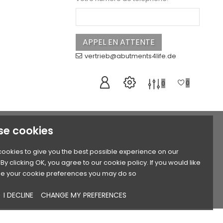
vertrieb@abutments4life.de
0
0
se cookies
ookies to give you the best possible experience on our
By clicking OK, you agree to our cookie policy. If you would like
e your cookie preferences you may do so
I DECLINE
CHANGE MY PREFERENCES