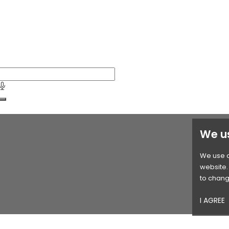
We u
We use c
website. 
to chang
I AGREE