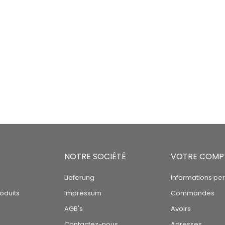
NOTRE SOCIÉTÉ
VOTRE COMP
Lieferung
Informations pe
oduits
Impressum
Commandes
AGB's
Avoirs
Contactez-nous
Adresses