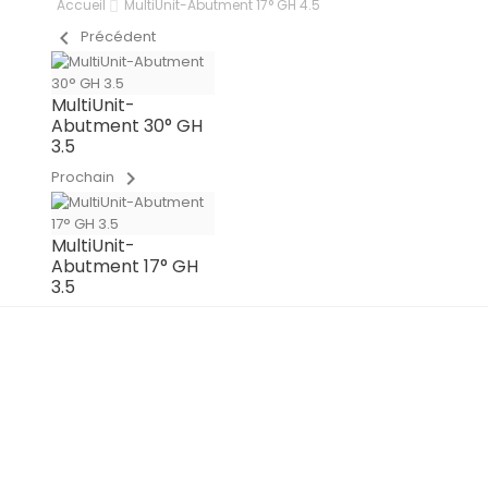
Accueil
MultiUnit-Abutment 17° GH 4.5
chevron_left
Précédent
MultiUnit-
Abutment 30° GH
3.5
chevron_right
Prochain
MultiUnit-
Abutment 17° GH
3.5
IN PRODUCTION