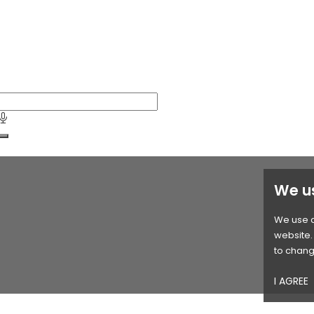
We u
We use c
website. 
to chang
I AGREE