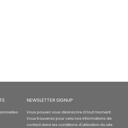
TE
NEWSLETTER SIGNUP
rsonnelles
Vous pouvez vous désinscrire à tout moment.
Vous trouverez pour cela nos informations de
contact dans les conditions d'utilisation du site.