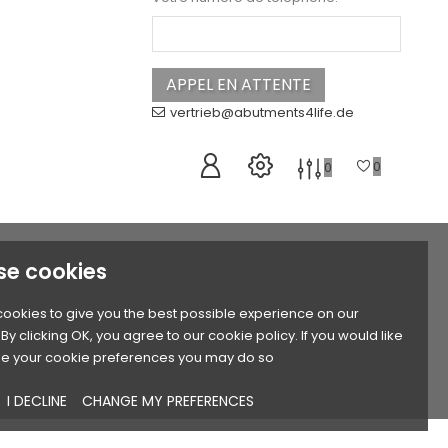
vertrieb@abutments4life.de
0
0
se cookies
ookies to give you the best possible experience on our
By clicking OK, you agree to our cookie policy. If you would like
e your cookie preferences you may do so
I DECLINE
CHANGE MY PREFERENCES