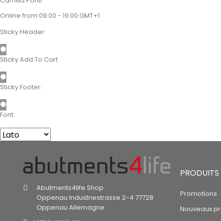
Camilla Ponti
Online from 09:00 - 19:00 GMT+1
Sticky Header:
Sticky Add To Cart
Sticky Footer:
Font:
PRODUITS
Abutments4life Shop
Promotions
Oppenau
Industriestrasse 2-4
77728
Oppenau
Allemagne
Nouveaux pr