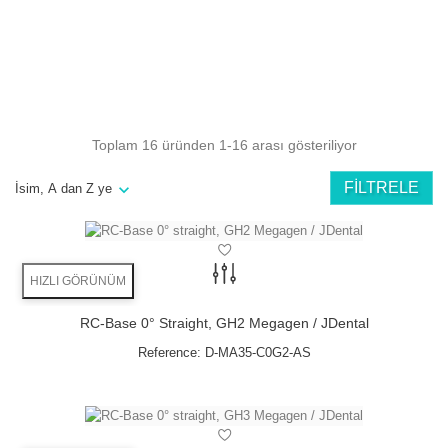
Angulation
minimizes the risk
bone grafts can be avoided
Toplam 16 üründen 1-16 arası gösteriliyor
available in 11° & 22°
angulation
FILTRELE
İsim, A dan Z ye
NEW Trend:
Directly screw retained ceramics
No cement residues anymore
HIZLI GÖRÜNÜM
RC-Base 0° Straight, GH2 Megagen / JDental
Angulation
Reference:
D-MA35-C0G2-AS
minimizes the risk
bone grafts can be avoided
available in 11° & 22°
angulation