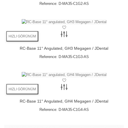
Reference:
D-MA35-C1G2-AS
HIZLI GÖRÜNÜM
RC-Base 11° Angulated, GH3 Megagen / JDental
Reference:
D-MA35-C1G3-AS
HIZLI GÖRÜNÜM
Angulation
minimizes the risk
RC-Base 11° Angulated, GH4 Megagen / JDental
bone grafts can be avoided
Reference:
D-MA35-C1G4-AS
available in 11° & 22°
angulation