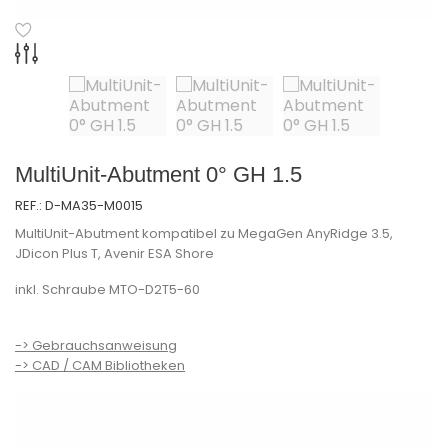
MultiUnit-Abutment 0° GH 1.5
REF.:
D-MA35-M0015
MultiUnit-Abutment kompatibel zu MegaGen AnyRidge 3.5,
JDicon Plus T, Avenir ESA Shore
inkl. Schraube MTO-D2T5-60
-> Gebrauchsanweisung
-> CAD / CAM Bibliotheken