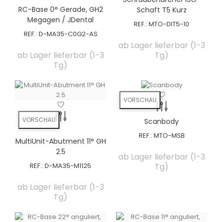
RC-Base 0° Gerade, GH2
Schaft T5 Kurz
Megagen / JDental
REF.:
MTO-DIT5-10
REF.:
D-MA35-C0G2-AS
ab Lager lieferbar (1-3
ab Lager lieferbar (1-3
Tg)
Tg)
VORSCHAU
VORSCHAU
Scanbody
REF.:
MTO-MSB
MultiUnit-Abutment 11° GH
2.5
ab Lager lieferbar (1-3
REF.:
D-MA35-M1125
Tg)
ab Lager lieferbar (1-3
Tg)