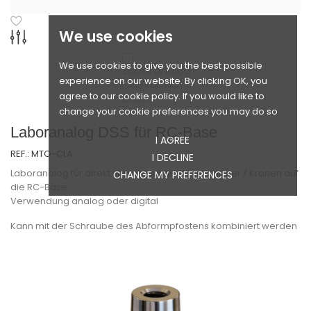
We use cookies
We use cookies to give you the best possible
experience on our website. By clicking OK, you
agree to our cookie policy. If you would like to
change your cookie preferences you may do so
Laboranalog DSS für RC-Base
I AGREE
REF.:
MTO-CLA
I DECLINE
Laboranalog für direkt verschraubte Gingivaformer / Kronen auf
CHANGE MY PREFERENCES
die RC-Base
Verwendung analog oder digital
Kann mit der Schraube des Abformpfostens kombiniert werden