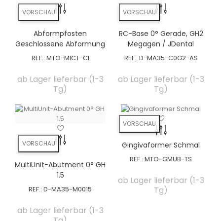
VORSCHAU
VORSCHAU
Abformpfosten
RC-Base 0° Gerade, GH2
Geschlossene Abformung
Megagen / JDental
REF.:
MTO-MICT-CI
REF.:
D-MA35-C0G2-AS
ab Lager lieferbar (1-3
ab Lager lieferbar (1-3
Tg)
Tg)
VORSCHAU
VORSCHAU
Gingivaformer Schmal
REF.:
MTO-GMUB-TS
MultiUnit-Abutment 0° GH
1.5
ab Lager lieferbar (1-3
REF.:
D-MA35-M0015
Tg)
ab Lager lieferbar (1-3
Tg)