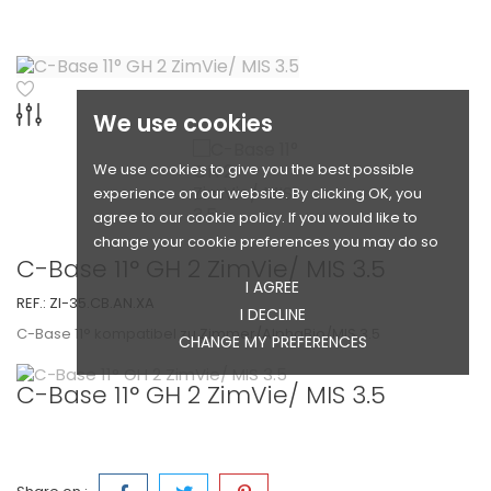
We use cookies
We use cookies to give you the best possible
experience on our website. By clicking OK, you
agree to our cookie policy. If you would like to
change your cookie preferences you may do so
C-Base 11° GH 2 ZimVie/ MIS 3.5
I AGREE
REF.:
ZI-35.CB.AN.XA
I DECLINE
C-Base 11° kompatibel zu Zimmer/AlphaBio/MIS 3.5
CHANGE MY PREFERENCES
C-Base 11° GH 2 ZimVie/ MIS 3.5