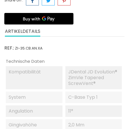
Share on :
ARTIKELDETAILS
REF.:
ZI-35.CB.AN.XA
Technische Daten
Kompatibilität
JDental JD Evolution®
ZimVie Tapered
ScrewVent®
System
C-Base Typ 1
Angulation
11°
Gingivahöhe
2,0 Mm