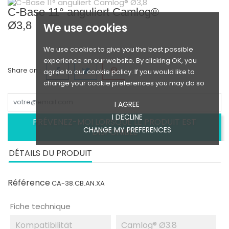
C-Base 11° anguliert Camlog®
Ø3,8
We use cookies
We use cookies to give you the best possible
experience on our website. By clicking OK, you
Share on :
agree to our cookie policy. If you would like to
change your cookie preferences you may do so
I AGREE
I DECLINE
PRÉVENEZ-MOI LORSQUE LE PRODUIT EST
CHANGE MY PREFERENCES
DISPONIBLE
DÉTAILS DU PRODUIT
Référence
CA-38.CB.AN.XA
Fiche technique
Kompatibilität
Camlog® Ø3.8