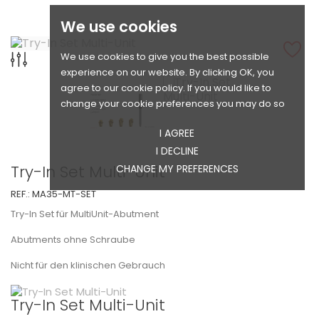
We use cookies
We use cookies to give you the best possible
experience on our website. By clicking OK, you
agree to our cookie policy. If you would like to
change your cookie preferences you may do so
I AGREE
I DECLINE
Try-In Set Multi-Unit
CHANGE MY PREFERENCES
REF.:
MA35-MT-SET
Try-In Set für MultiUnit-Abutment
Abutments ohne Schraube
Nicht für den klinischen Gebrauch
Try-In Set Multi-Unit