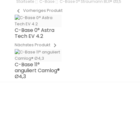
Startseite
C-Base
C-Base 0° Straumann BLX® Ø3,5
chevron_left
Vorheriges Produkt
C-Base 0° Astra
Tech EV 4.2
chevron_right
Nächstes Produkt
C-Base 11°
anguliert Camlog®
Ø4,3
IN PRODUCTION