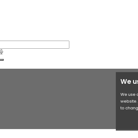
We u
We use c
website. 
to chang