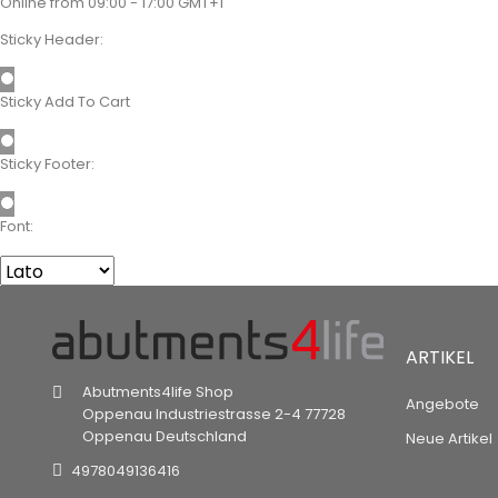
Online from 09:00 - 17:00 GMT+1
Sticky Header:
Sticky Add To Cart
Sticky Footer:
Font:
ARTIKEL
Abutments4life Shop
Angebote
Oppenau
Industriestrasse 2-4
77728
Oppenau
Deutschland
Neue Artikel
4978049136416