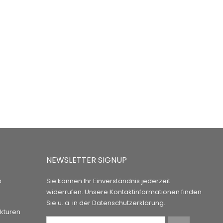
NEWSLETTER SIGNUP
s
Sie können Ihr Einverständnis jederzeit
widerrufen. Unsere Kontaktinformationen finden
Sie u. a. in der Datenschutzerklärung.
kturen