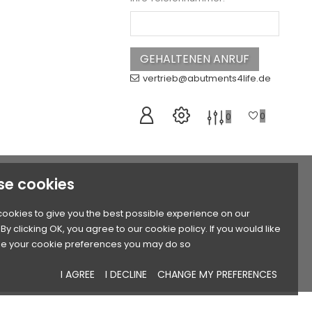
vertrieb@abutments4life.de
0
0
se cookies
ookies to give you the best possible experience on our
By clicking OK, you agree to our cookie policy. If you would like
e your cookie preferences you may do so
I AGREE
I DECLINE
CHANGE MY PREFERENCES